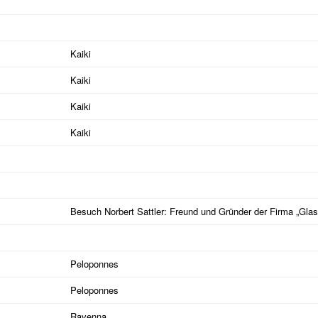
Kaiki
Kaiki
Kaiki
Kaiki
Besuch Norbert Sattler: Freund und Gründer der Firma „Glasm
Peloponnes
Peloponnes
Ravenna