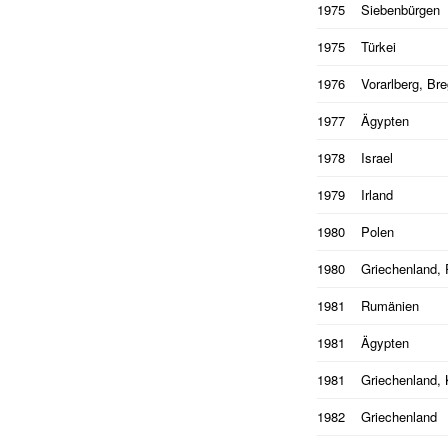
1975
Siebenbürgen
1975
Türkei
1976
Vorarlberg, Br
1977
Ägypten
1978
Israel
1979
Irland
1980
Polen
1980
Griechenland,
1981
Rumänien
1981
Ägypten
1981
Griechenland,
1982
Griechenland