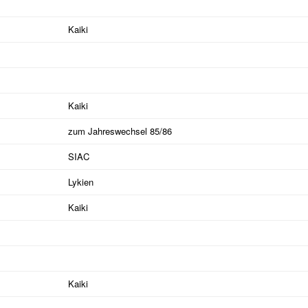
Kaiki
Kaiki
zum Jahreswechsel 85/86
SIAC
Lykien
Kaiki
Kaiki