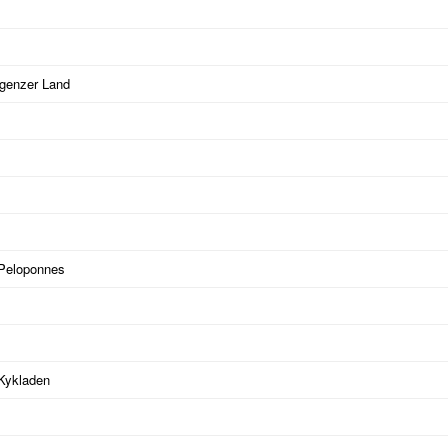
egenzer Land
 Peloponnes
 Kykladen